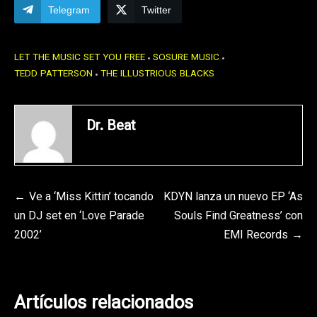
Telegram
Twitter
LET THE MUSIC SET YOU FREE
SOSURE MUSIC
TEDD PATTERSON
THE ILLUSTRIOUS BLACKS
Dr. Beat
Navegación
Ve a ‘Miss Kittin’ tocando
KDYN lanza un nuevo EP ‘As
un DJ set en ‘Love Parade
Souls Find Greatness’ con
de
2002’
EMI Records
entradas
Artículos relacionados