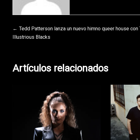
Navegación
Tedd Patterson lanza un nuevo himno queer house con
Illustrious Blacks
de
entradas
Artículos relacionados