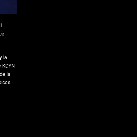
I
ce
y la
de KDYN
de la
sicos