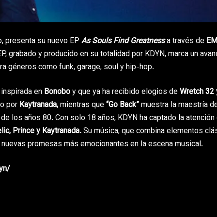
do, presenta su nuevo EP
As Souls Find Greatness
a través de
EM
 EP, grabado y producido en su totalidad por KDYN, marca un avan
ora géneros como funk, garage, soul y hip-hop.
, inspirada en
Bonobo
y que ya ha recibido elogios de
Wretch 32 
do por
Kaytranada,
mientras que
“Go Back”
muestra la maestría 
 de los años 80. Con solo 18 años, KDYN ha captado la atención 
ic, Prince y Kaytranada.
Su música, que combina elementos clá
s nuevas promesas más emocionantes en la escena musical.
yn/