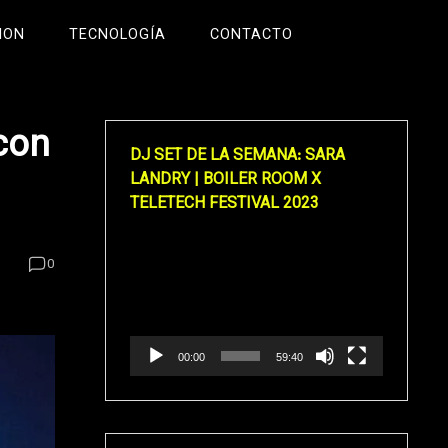
ION
TECNOLOGÍA
CONTACTO
con
DJ SET DE LA SEMANA: SARA
LANDRY | BOILER ROOM X
TELETECH FESTIVAL 2023
Reproductor
0
de
vídeo
00:00
59:40