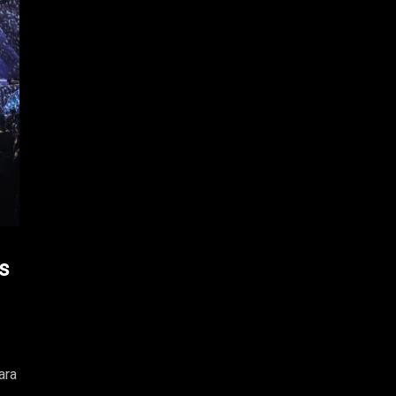
s
ara