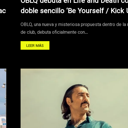
OBLQ debuta en Life and Death co
ac
doble sencillo ‘Be Yourself / Kick 
OBLQ, una nueva y misteriosa propuesta dentro de la
de club, debuta oficialmente con…
LEER MÁS