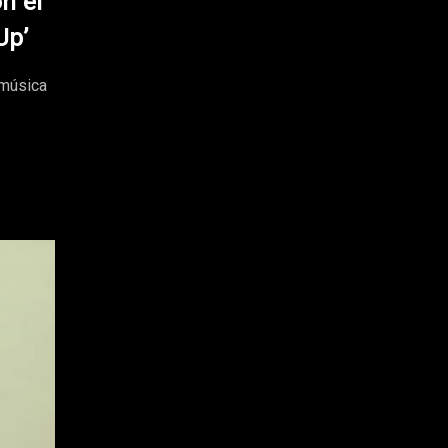
n el
Up’
 música