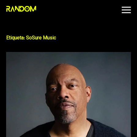
Skip
to
content
Etiqueta:
SoSure Music