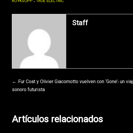
RÖYKSOPP
TRUE ELECTRIC
Staff
Navegación
Fur Coat y Olivier Giacomotto vuelven con ‘Gone’: un via
sonoro futurista
de
entradas
Artículos relacionados