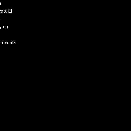
s
as. El
n
y en
preventa