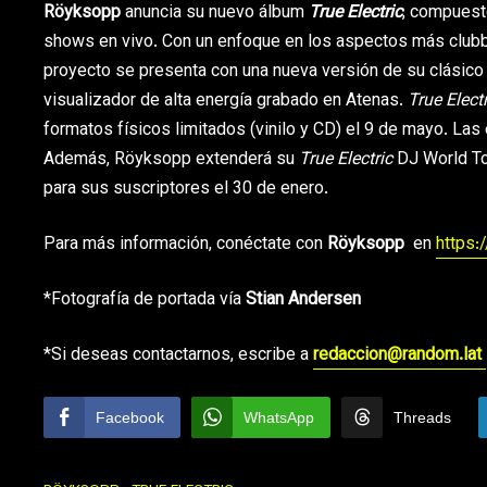
Röyksopp
anuncia su nuevo álbum
True Electric
, compuest
shows en vivo. Con un enfoque en los aspectos más clubbe
proyecto se presenta con una nueva versión de su clásic
visualizador de alta energía grabado en Atenas.
True Electr
formatos físicos limitados (vinilo y CD) el 9 de mayo. Las
Además, Röyksopp extenderá su
True Electric
DJ World Tou
para sus suscriptores el 30 de enero.
Para más información, conéctate con
Röyksopp
en
https
*Fotografía de portada vía
Stian Andersen
*Si deseas contactarnos, escribe a
redaccion@random.lat
Facebook
WhatsApp
Threads