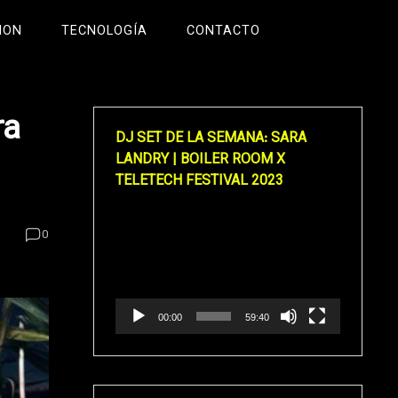
ION
TECNOLOGÍA
CONTACTO
ra
DJ SET DE LA SEMANA: SARA
LANDRY | BOILER ROOM X
TELETECH FESTIVAL 2023
Reproductor
0
de
vídeo
00:00
59:40