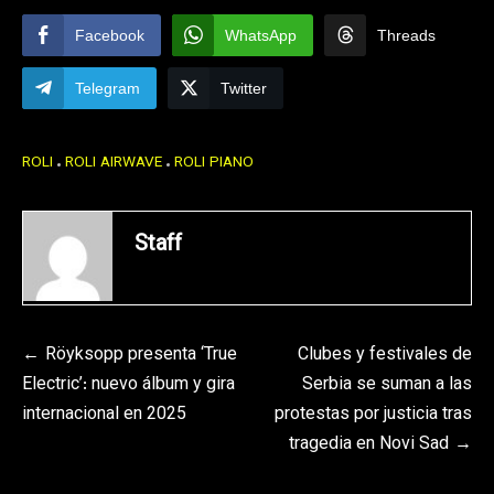
Facebook
WhatsApp
Threads
Telegram
Twitter
ROLI
ROLI AIRWAVE
ROLI PIANO
Staff
Navegación
Röyksopp presenta ‘True
Clubes y festivales de
Electric’: nuevo álbum y gira
Serbia se suman a las
de
internacional en 2025
protestas por justicia tras
entradas
tragedia en Novi Sad