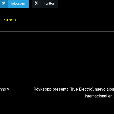
Telegram
Twitter
TRUESOUL
chno y
Röyksopp presenta ‘True Electric’: nuevo álbu
internacional en