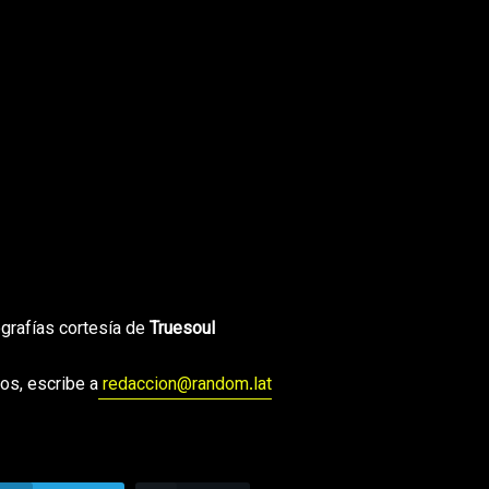
ografías cortesía de
Truesoul
os, escribe a
redaccion@random.lat