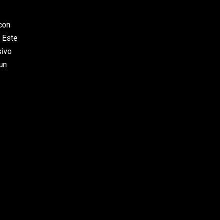
con
 Este
sivo
un