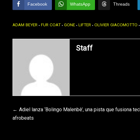
Facebook
WhatsApp
Threads
ADAM BEYER
FUR COAT
GONE
LIFTER
OLIVIER GIACOMOTTO
Staff
Navegación
Adiel lanza ‘Bolingo Malenbè’, una pista que fusiona te
afrobeats
de