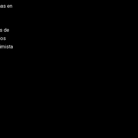
mas en
es de
dos
imista