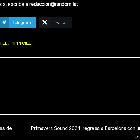
os, escribe a
redaccion@random.lat
Telegram
Twitter
HREE
PIPPI CIEZ
ess de
Primavera Sound 2024: regresa a Barcelona con un
es