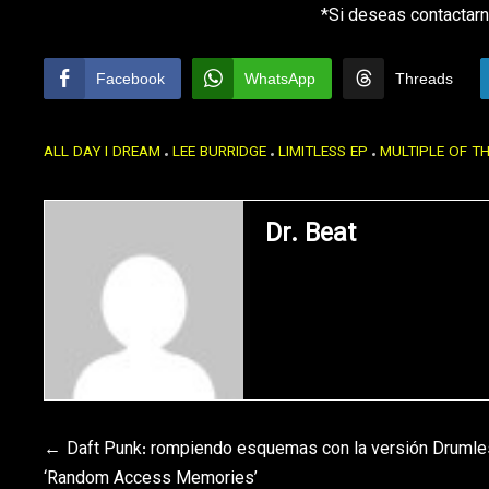
*Si deseas contactarn
Facebook
WhatsApp
Threads
ALL DAY I DREAM
LEE BURRIDGE
LIMITLESS EP
MULTIPLE OF T
Dr. Beat
Navegación
Daft Punk: rompiendo esquemas con la versión Druml
‘Random Access Memories’