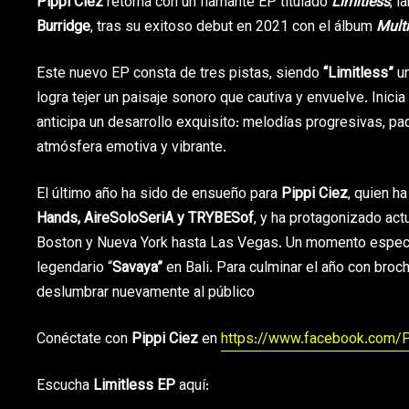
Pippi Ciez
retorna con un flamante EP titulado
Limitless
, l
Burridge
, tras su exitoso debut en 2021 con el álbum
Multi
Este nuevo EP consta de tres pistas, siendo
“Limitless”
un
logra tejer un paisaje sonoro que cautiva y envuelve. Inic
anticipa un desarrollo exquisito: melodías progresivas, p
atmósfera emotiva y vibrante.
El último año ha sido de ensueño para
Pippi Ciez
, quien h
Hands, AireSoloSeriA y TRYBESof
, y ha protagonizado ac
Boston y Nueva York hasta Las Vegas. Un momento espec
legendario “
Savaya”
en Bali. Para culminar el año con broch
deslumbrar nuevamente al público
Conéctate con
Pippi Ciez
en
https://www.facebook.com/P
Escucha
Limitless EP
aquí: