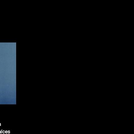
n
aíces