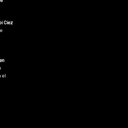
ee
pi Ciez
ue
en
e
 el