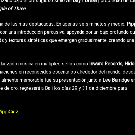
anzado bajo el prestigioso sello
All Day I Dream
, propiedad de
L
ple of Three
.
a de las más destacadas. En apenas seis minutos y medio,
Pip
ia con una introducción percusiva, apoyada por un bajo profundo q
ads y texturas sintéticas que emergen gradualmente, creando una
a lanzado música en múltiples sellos como
Inward Records, Hidd
tuaciones en reconocidos escenarios alrededor del mundo, desd
ialmente memorable fue su presentación junto a
Lee Burridge
en
e de oro, regresará a Bali los días 29 y 31 de diciembre para
ippiCiez