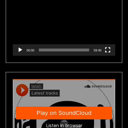
Reproductor
de
vídeo
00:00
59:40