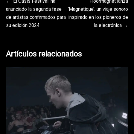
Navegación
‘El Oasis Festival’ ha
Floormagnet lanza
anunciado la segunda fase
‘Magnetique’: un viaje sonoro
de
de artistas confirmados para
inspirado en los pioneros de
entradas
su edición 2024
la electrónica
Artículos relacionados