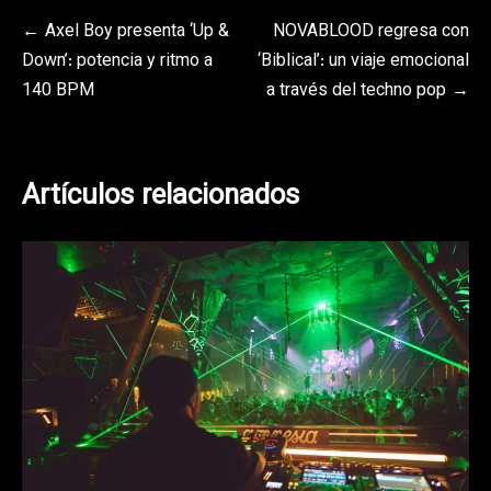
Navegación
Axel Boy presenta ‘Up &
NOVABLOOD regresa con
Down’: potencia y ritmo a
‘Biblical’: un viaje emocional
de
140 BPM
a través del techno pop
entradas
Artículos relacionados