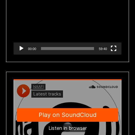
de
vídeo
00:00
59:40