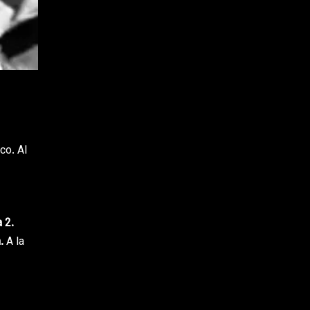
co. Al
 2.
n
.
A la