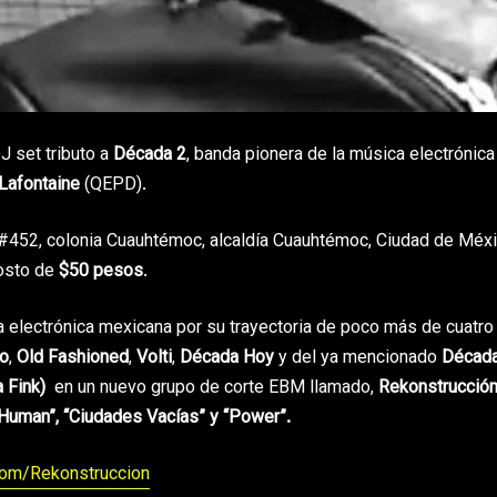
J set tributo a
Década 2
, banda pionera de la música electrónica
Lafontaine
(QEPD).
#452, colonia Cuauhtémoc, alcaldía Cuauhtémoc, Ciudad de Méxi
costo de
$50 pesos
.
 electrónica mexicana por su trayectoria de poco más de cuatro
do
,
Old Fashioned
,
Volti
,
Década Hoy
y del ya mencionado
Década
 Fink)
en un nuevo grupo de corte EBM llamado,
Rekonstrucció
 Human”, “Ciudades Vacías” y “Power”
.
com/Rekonstruccion