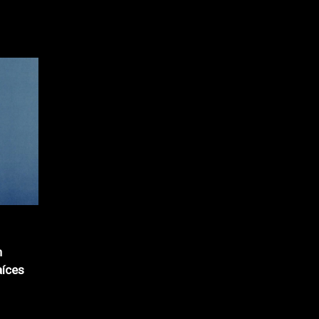
n
aíces