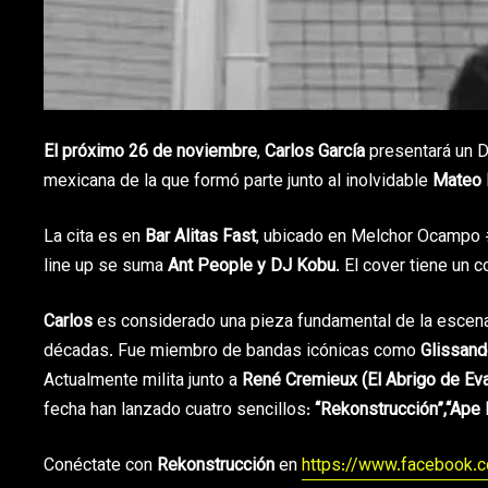
El próximo 26 de noviembre
,
Carlos García
presentará un D
mexicana de la que formó parte junto al inolvidable
Mateo 
La cita es en
Bar Alitas Fast
, ubicado en Melchor Ocampo 
line up se suma
Ant People y DJ Kobu
. El cover tiene un 
Carlos
es considerado una pieza fundamental de la escena
décadas. Fue miembro de bandas icónicas como
Glissan
Actualmente milita junto a
René Cremieux (El Abrigo de Eva
fecha han lanzado cuatro sencillos:
“Rekonstrucción”,“Ape
Conéctate con
Rekonstrucción
en
https://www.facebook.