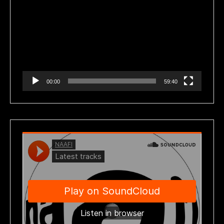
de
vídeo
00:00
59:40