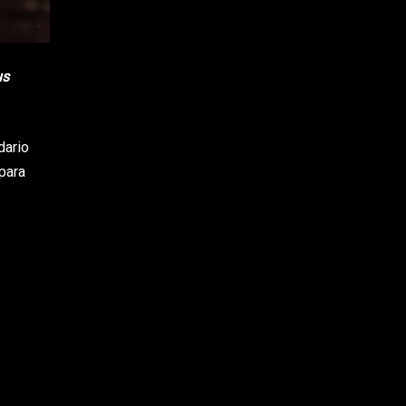
us
dario
para