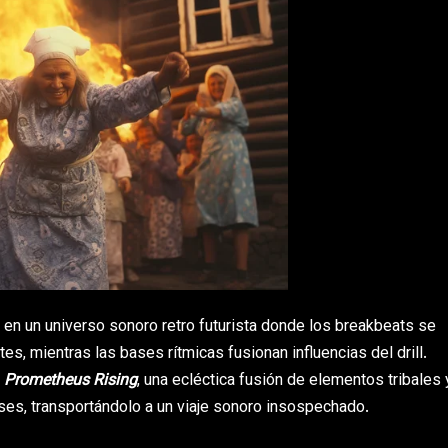
en un universo sonoro retro futurista donde los breakbeats se
s, mientras las bases rítmicas fusionan influencias del drill.
,
Prometheus Rising
, una ecléctica fusión de elementos tribales 
es, transportándolo a un viaje sonoro insospechado.