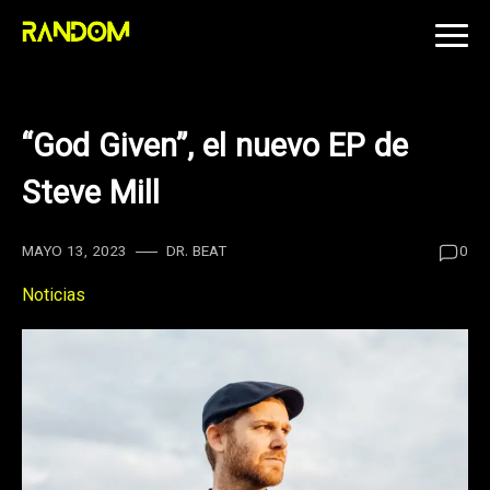
Skip
to
content
“God Given”, el nuevo EP de
Steve Mill
MAYO 13, 2023
DR. BEAT
0
Noticias