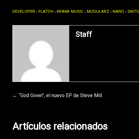
DEVELOPER
FLATCH
KRANK MUSIC
MODULARZ
NANO
SINT
Staff
Navegación
“God Given”, el nuevo EP de Steve Mill
de
Artículos relacionados
entradas