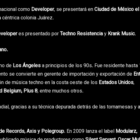
rnacional como
Developer
, se presentará en
Ciudad de México el
la céntrica colonia Juárez.
veloper
es presentado por
Techno Resistencia
y
Krank Music
.
ano.
hno de
Los Ángeles
a principios de los 90s. Fue residente hasta
ento se convierte en gerente de importación y exportación de
Ent
ión de música techno en la costa oeste de los
Estados Unidos
,
d Belgium, Plus 8
, entre muchos otros.
dial, gracias a su técnica depurada detrás de las tornamesas y 
e Records,
Axis y Polegroup
. En 2009 lanza el label
Modularz,