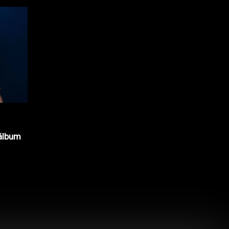
álbum