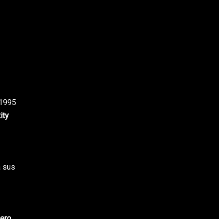
 1995
ity
a sus