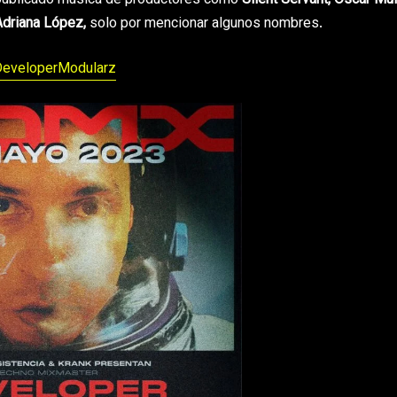
 publicado música de productores como
Silent Servant, Oscar Mul
 Adriana López,
solo por mencionar algunos nombres.
DeveloperModularz