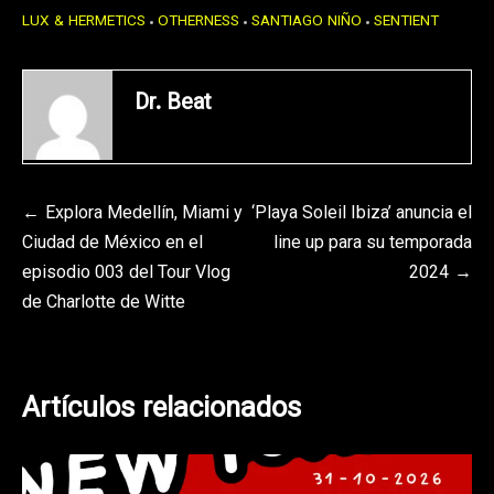
LUX & HERMETICS
OTHERNESS
SANTIAGO NIÑO
SENTIENT
Dr. Beat
Navegación
Explora Medellín, Miami y
‘Playa Soleil Ibiza’ anuncia el
Ciudad de México en el
line up para su temporada
de
episodio 003 del Tour Vlog
2024
entradas
de Charlotte de Witte
Artículos relacionados