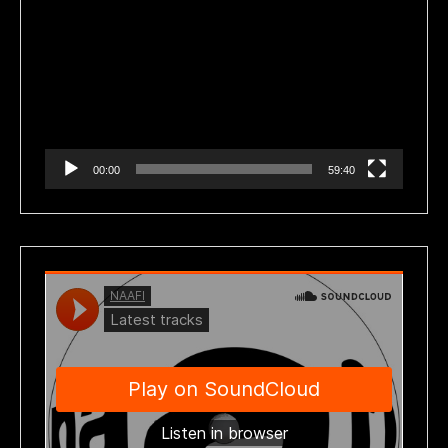
Reproductor
de
vídeo
00:00
59:40