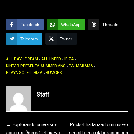
Facebook
WhatsApp
Threads
Telegram
Twitter
ALL DAY I DREAM
ALL I NEED
IBIZA
KINTAR PRESENTA SUMMERIANS
PALMARAMA
PLAYA SOLEIL IBIZA
RUMORS
Staff
Navegación
Explorando universos
Pocket ha lanzado un nuevo
sonoros: ‘Aurora’, el nuevo
sencillo en colaboración con