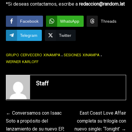
*Si deseas contactarnos, escribe a
redaccion@random.lat
Facebook
WhatsApp
Threads
Telegram
Twitter
GRUPO CERVECERO XINAMPA
SESIONES XINAMPA
WERNER KARLOFF
Staff
Navegación
Conversamos con Isaac
East Coast Love Affair
Soto a propósito del
completa su trilogía con
de
lanzamiento de su nuevo EP,
nuevo single: ‘Tonight’