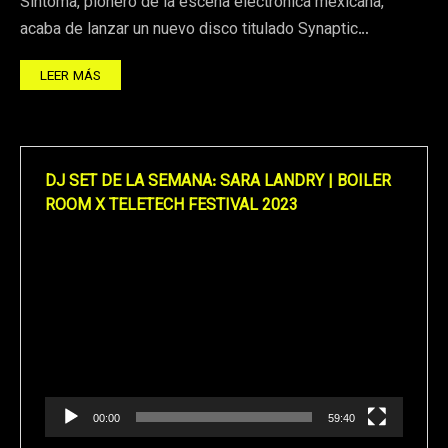
Sintoma, pionero de la escena electrónica mexicana,
acaba de lanzar un nuevo disco titulado Synaptic…
LEER MÁS
DJ SET DE LA SEMANA: SARA LANDRY | BOILER
ROOM X TELETECH FESTIVAL 2023
Reproductor
de
vídeo
00:00
59:40