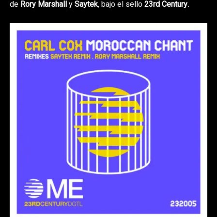
de
Rory Marshall
y
Saytek
, bajo el sello
23rd Century
.