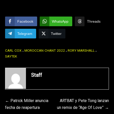
Facebook
WhatsApp
Threads
Telegram
Twitter
CARL COX
MOROCCAN CHANT 2022
RORY MARSHALL
SAYTEK
Staff
Navegación
Patrick Miller anuncia
ARTBAT y Pete Tong lanzan
fecha de reapertura
un remix de “Age Of Love”
de