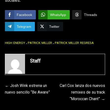
sociales.
Facebook
WhatsApp
Threads
Telegram
Twitter
HIGH ENERGY
PATRICK MILLER
PATRICK MILLER REGRESA
Staff
Navegación
Josh Wink estrena un
Carl Cox lanza dos nuevos
nuevo sencillo “Be Aware”
remixes de su track
de
“Moroccan Chant”
entradas