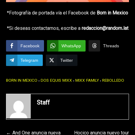
*Fotografía de portada vía el Facebook de
Born in Mexico
*Si deseas contactarnos, escribe a
redaccion@random.lat
Facebook
WhatsApp
Threads
Telegram
Twitter
BORN IN MEXICO
DOS EQUIS MIXX
MIXX FAMILY
REBOLLEDO
Staff
Navegación
And One anuncia nueva
Hocico anuncia nuevo tour