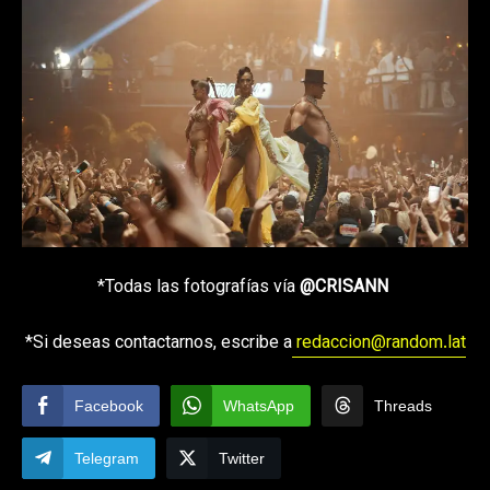
*Todas las fotografías vía
@CRISANN
*Si deseas contactarnos, escribe a
redaccion@random.lat
Facebook
WhatsApp
Threads
Telegram
Twitter