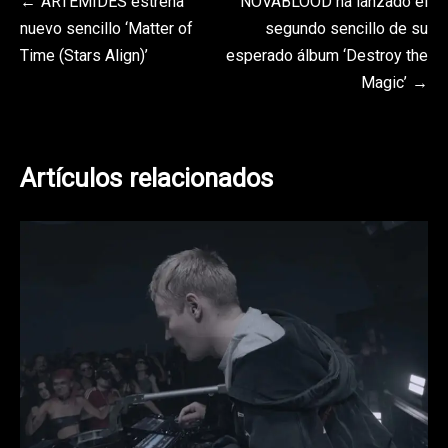
Navegación
ARTEMIDES estrena
NOVABLOOD ha lanzado el
nuevo sencillo ‘Matter of
segundo sencillo de su
de
Time (Stars Align)’
esperado álbum ‘Destroy the
entradas
Magic’
Artículos relacionados