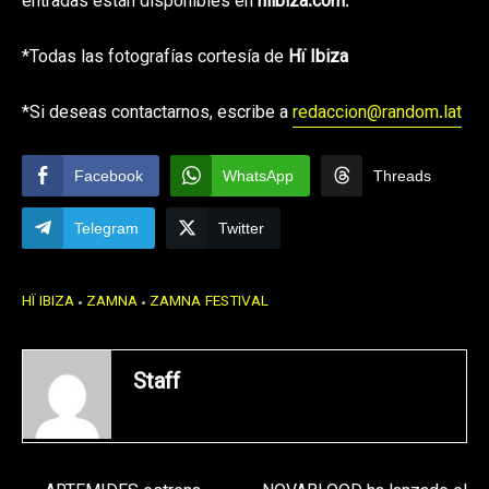
entradas están disponibles en
hiibiza.com
.
*Todas las fotografías cortesía de
Hï Ibiza
*Si deseas contactarnos, escribe a
redaccion@random.lat
Facebook
WhatsApp
Threads
Telegram
Twitter
HÏ IBIZA
ZAMNA
ZAMNA FESTIVAL
Staff