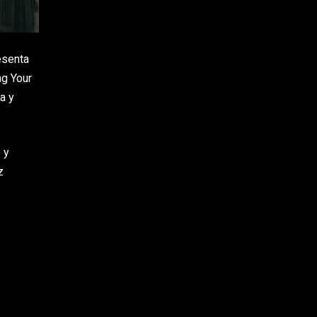
esenta
ing Your
a y
 y
z