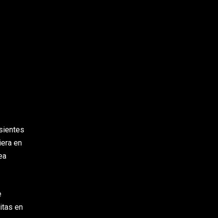
 sientes
iera en
ea
e
itas en