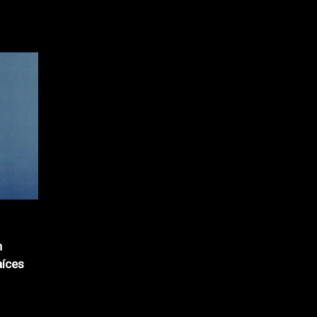
n
aíces