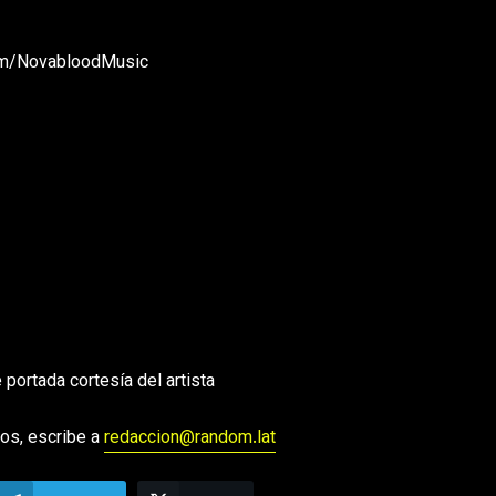
om/NovabloodMusic
 portada cortesía del artista
os, escribe a
redaccion@random.lat