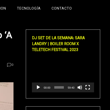
ION
TECNOLOGÍA
CONTACTO
 ‘A
DJ SET DE LA SEMANA: SARA
LANDRY | BOILER ROOM X
TELETECH FESTIVAL 2023
Reproductor
0
de
vídeo
00:00
59:40