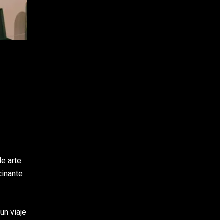
de arte
cinante
un viaje