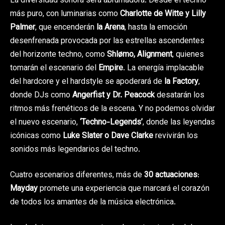
La diversidad sonora será abrumadora. Desde el techno
más puro, con luminarias como
Charlotte de Witte y Lilly
Palmer
, que encenderán
la Arena
, hasta la emoción
desenfrenada provocada por las estrellas ascendentes
del horizonte techno, como
Shlømo, Alignment
, quienes
tomarán el escenario del
Empire
. La energía implacable
del hardcore y el hardstyle se apoderará de
la Factory
,
donde DJs como
Angerfist y Dr. Peacock
desatarán los
ritmos más frenéticos de la escena. Y no podemos olvidar
el nuevo escenario,
‘Techno-Legends’
, donde las leyendas
icónicas como
Luke Slater o Dave Clarke
revivirán los
sonidos más legendarios del techno.
Cuatro escenarios diferentes, más de
30 actuaciones
:
Mayday
promete una experiencia que marcará el corazón
de todos los amantes de la música electrónica.