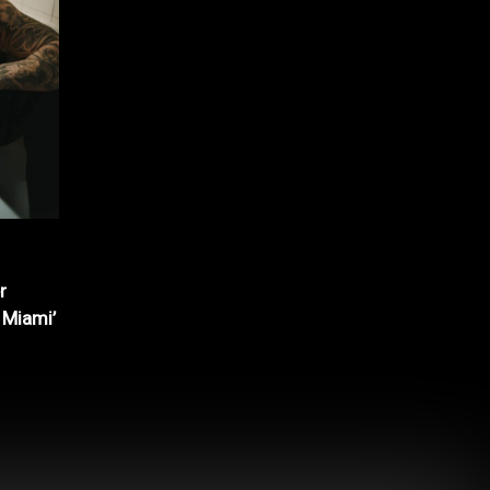
r
 Miami’