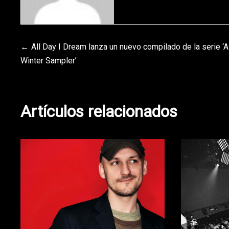
Navegación
All Day I Dream lanza un nuevo compilado de la serie ‘A
Winter Sampler’
de
entradas
Artículos relacionados