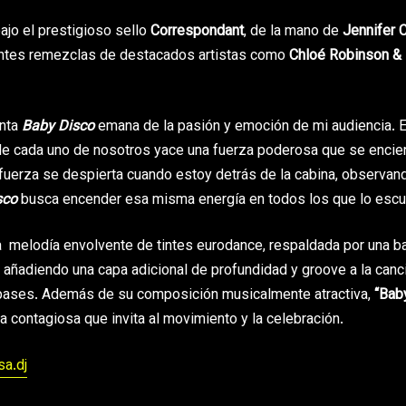
bajo el prestigioso sello
Correspondant
, de la mano de
Jennifer C
antes remezclas de destacados artistas como
Chloé Robinson &
enta
Baby Disco
emana de la pasión y emoción de mi audiencia. 
 de cada uno de nosotros yace una fuerza poderosa que se enci
uerza se despierta cuando estoy detrás de la cabina, observan
sco
busca encender esa misma energía en todos los que lo escu
na melodía envolvente de tintes eurodance, respaldada por una b
, añadiendo una capa adicional de profundidad y groove a la canc
mpases. Además de su composición musicalmente atractiva,
“Bab
 contagiosa que invita al movimiento y la celebración.
a.dj