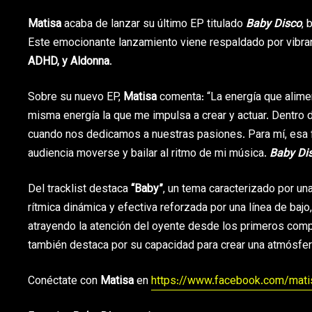
Matisa
acaba de lanzar su último EP titulado
Baby Disco
, 
Este emocionante lanzamiento viene respaldado por vibr
ADHD, y Aldonna
.
Sobre su nuevo EP,
Matisa
comenta: “La energía que alim
misma energía la que me impulsa a crear y actuar. Dentro
cuando nos dedicamos a nuestras pasiones. Para mí, esa f
audiencia moverse y bailar al ritmo de mi música.
Baby Di
Del tracklist destaca
“Baby”
, un tema caracterizado por u
rítmica dinámica y efectiva reforzada por una línea de bajo
atrayendo la atención del oyente desde los primeros co
también destaca por su capacidad para crear una atmósfera
Conéctate con
Matisa
en
https://www.facebook.com/matis