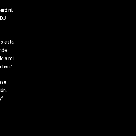
ardini
.
 DJ
Es esta
ende
do a mi
chan.”
ase
ión,
y”