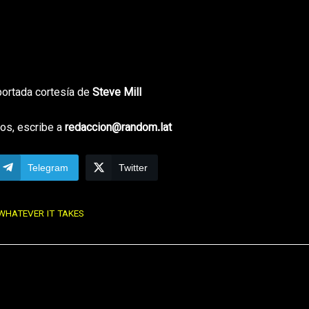
portada cortesía de
Steve Mill
os, escribe a
redaccion@random.lat
Telegram
Twitter
WHATEVER IT TAKES