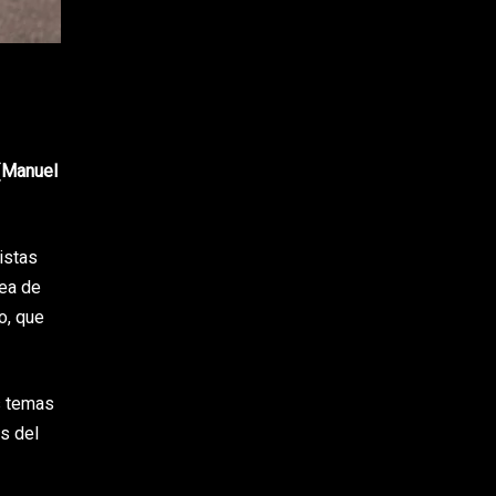
(
Manuel
istas
nea de
o, que
s temas
s del