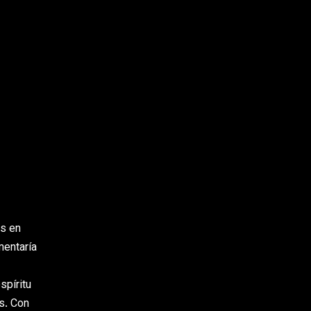
s en
entaría
spíritu
s. Con