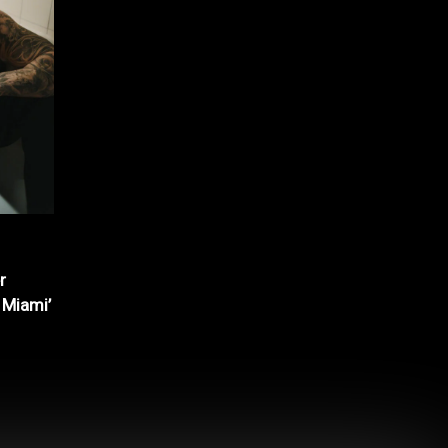
r
 Miami’