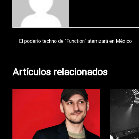
Navegación
El poderío techno de “Function” aterrizará en México
de
Artículos relacionados
entradas