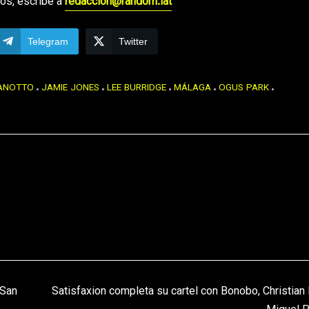
os, escribe a
redaccion@random.lat
Telegram
Twitter
GANOTTO
JAMIE JONES
LEE BURRIDGE
MÁLAGA
OGUS PARK
 San
Satisfaxion completa su cartel con Bonobo, Christian L