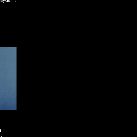
Payda
n