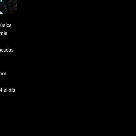
música
mie
acadas
por
t el día