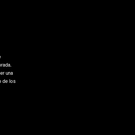
e
orada.
er una
 de los