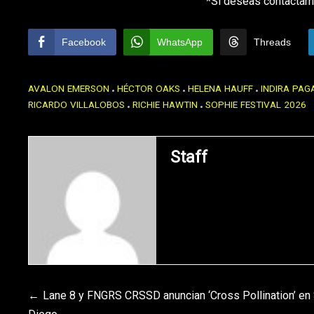
*Si deseas contactarn
Facebook
WhatsApp
Threads
AVALON EMERSON
HÉCTOR OAKS
HELENA HAUFF
INDIRA PA
RICARDO VILLALOBOS
RICHIE HAWTIN
SOPHIE FESTIVAL 2026
Staff
Navegación
Lane 8 y FNGRS CRSSD anuncian ‘Cross Pollination’ en