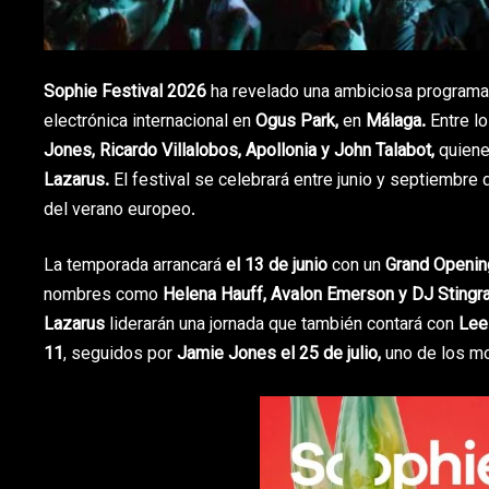
Sophie Festival 2026
ha revelado una ambiciosa programaci
electrónica internacional en
Ogus Park
,
en
Málaga
.
Entre l
Jones
,
Ricardo Villalobos
,
Apollonia
y
John Talabot
,
quiene
Lazarus
.
El festival se celebrará entre junio y septiembre
del verano europeo.
La temporada arrancará
el 13 de junio
con un
Grand Openin
nombres como
Helena Hauff
,
Avalon Emerson
y
DJ Stingr
Lazarus
liderarán una jornada que también contará con
Lee
11
, seguidos por
Jamie Jones el 25 de julio,
uno de los m