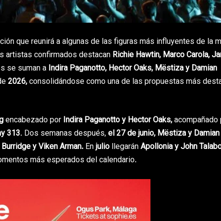
ón que reunirá a algunas de las figuras más influyentes de la 
os artistas confirmados destacan
Richie Hawtin
,
Marco Carola
,
Ja
s se suman a
Indira Paganotto
,
Hector Oaks
,
Mëstiza
y
Damian
 de
2026,
consolidándose como una de las propuestas más dest
g
encabezado por
Indira Paganotto y Hector Oaks,
acompañado 
ay 313
. Dos semanas después,
el 27 de junio, Mëstiza y Damian
 Burridge
y
Viken Arman
.
En
julio
llegarán
Apollonia y John Talabo
omentos más esperados del calendario.