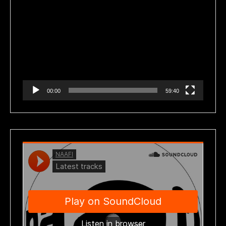
Reproductor
de
vídeo
00:00
59:40