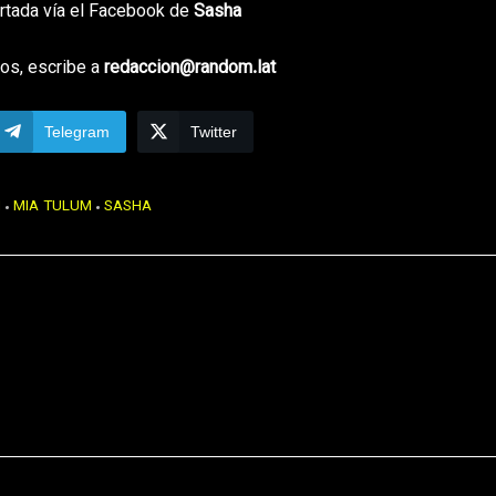
ortada vía el Facebook de
Sasha
os, escribe a
redaccion@random.lat
Telegram
Twitter
H
MIA TULUM
SASHA