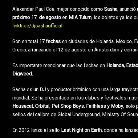
Alexander Paul Coe, mejor conocido como
Sasha
, anunció
próximo 17 de agosto
en
MIA Tulum
, los boletos ya los p
linktr.ee/djsashaofficial
Son en total
17 fechas
en ciudades de Holanda, México, Est
Grecia, arrancando el 12 de agosto en Ámsterdam y cerra
Es importante mencionar que las fechas en
Holanda, Estad
Digweed
.
Sasha es un DJ y productor británico con una larga trayec
mundial. Se ha presentado en los clubes y festivales más 
Housecat, Orbital, Pet Shop Boys, Faithless y Moby
, solo
sellos del calibre de Global Underground, Ministry Of Soun
En 2012 lanza el sello
Last Night on Earth,
donde ha lanzad