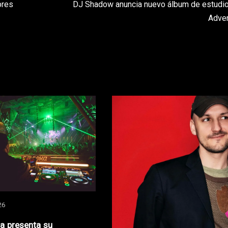
bres
DJ Shadow anuncia nuevo álbum de estudio,
Adven
26
za presenta su