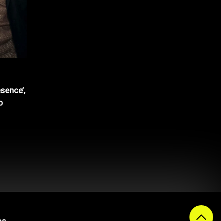
sence’,
o