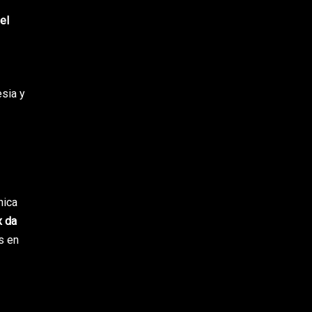
el
esia y
nica
x da
s en