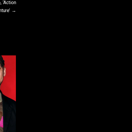
 ‘Action
ture’