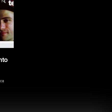
nto
ica