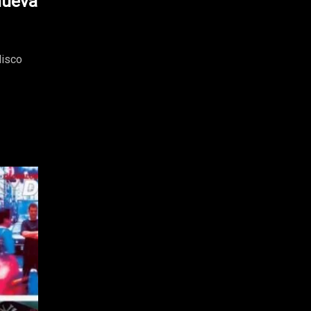
nueva
disco