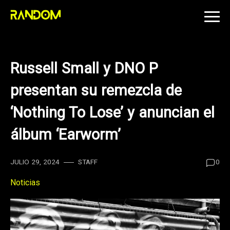
Skip
to
content
Russell Small y DNO P
presentan su remezcla de
‘Nothing To Lose’ y anuncian el
álbum ‘Earworm’
JULIO 29, 2024
STAFF
0
Noticias