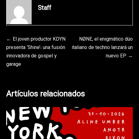
Staff
Navegación
El joven productor KDYN
NØNE, el enigmático dúo
presenta ‘Shine’: una fusión
italiano de techno lanzará un
de
innovadora de gospel y
nuevo EP
entradas
garage
Artículos relacionados