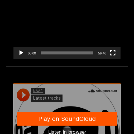
Reproductor
de
vídeo
00:00
59:40