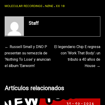
MOLECULAR RECORDINGS
NØNE
XX 18
Staff
Navegación
Russell Small y DNO P
El legendario Chip E regresa
presentan su remezcla de
con ‘Work That Body’: un
de
‘Nothing To Lose’ y anuncian
tributo a 40 años de
entradas
el álbum ‘Earworm’
House
Artículos relacionados