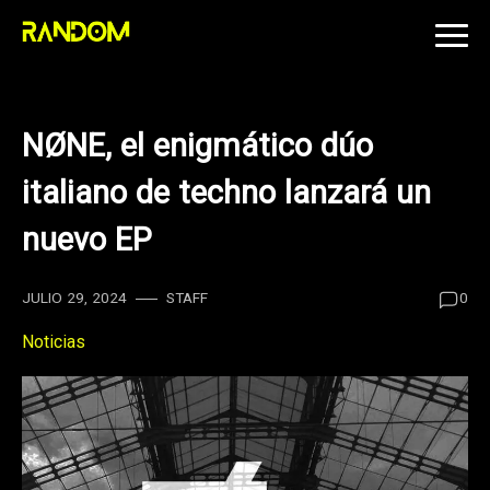
Skip
to
content
NØNE, el enigmático dúo
italiano de techno lanzará un
nuevo EP
JULIO 29, 2024
STAFF
0
Noticias