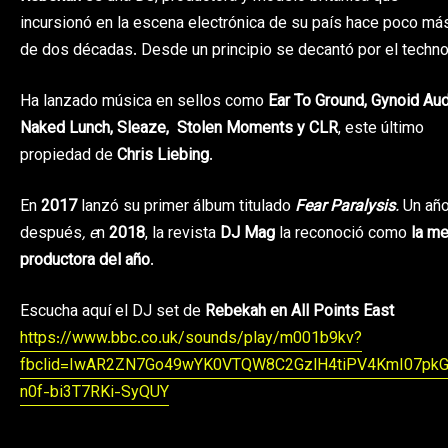
incursionó en la escena electrónica de su país hace poco má
de dos décadas. Desde un principio se decantó por el techno
Ha lanzado música en sellos como
Ear To Ground, Gynoid Aud
Naked Lunch, Sleaze, Stolen Moments y CLR
, este último
propiedad de
Chris Liebing
.
En
2017
lanzó su primer álbum titulado
Fear Paralysis
.
Un añ
después
, e
n
2018
, la revista
DJ Mag
la reconoció como
la me
productora del año
.
Escucha aquí el DJ set de
Rebekah en All Points East
https://www.bbc.co.uk/sounds/play/m001b9kv?
fbclid=IwAR2ZN7Go49wYK0VTQW8C2GzlH4tiPV4KmI07pk
n0f-bi3T7RKi-SyQUY