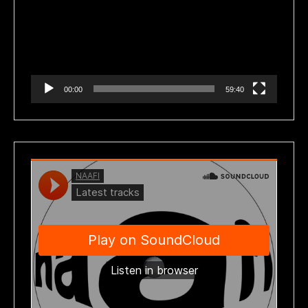
vídeo
00:00
59:40