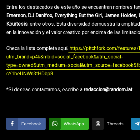
Entre los destacados de este año se encuentran nombres ta
Emerson, DJ Danifox, Everything But the Girl, James Holden, Lo
Kourtesis
, entre otros. Esta diversidad demuestra la amplit
en la innovación y el valor creativo por encima de las limitaci
Checa la lista completa aquí:
https://pitchfork.com/features
utm_brand=p4k&mbid=social_facebook&utm_social-
type=owned&utm_medium=social&utm_source=facebook&fb
cY1beUNWn3tHDbp8
*Si deseas contactarnos, escribe a
redaccion@random.lat
Facebook
WhatsApp
Threads