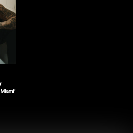
r
 Miami’