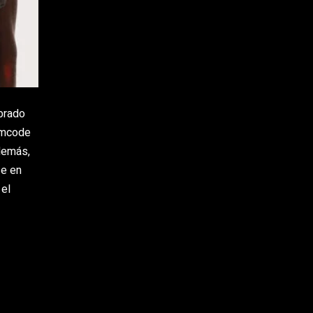
brado
umcode
demás,
se en
 el