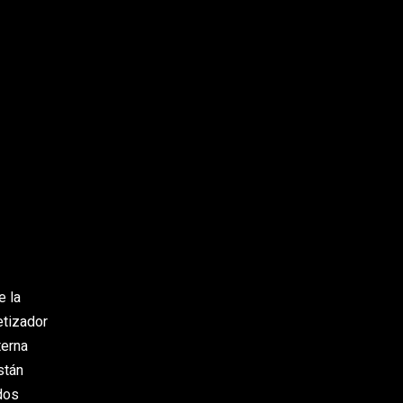
e la
etizador
terna
stán
dos