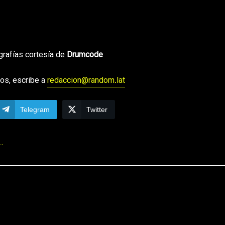
grafías cortesía de
Drumcode
os, escribe a
redaccion@random.lat
Telegram
Twitter
.