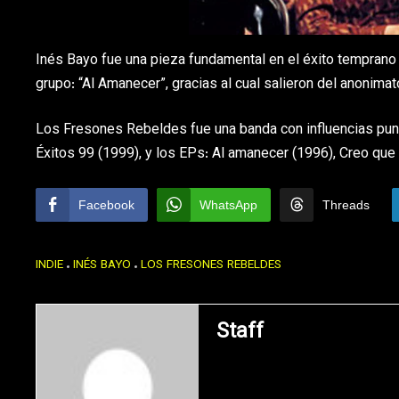
Inés Bayo fue una pieza fundamental en el éxito temprano d
grupo: “Al Amanecer”, gracias al cual salieron del anonimat
Los Fresones Rebeldes fue una banda con influencias pun
Éxitos 99 (1999), y los EPs: Al amanecer (1996), Creo qu
Facebook
WhatsApp
Threads
INDIE
INÉS BAYO
LOS FRESONES REBELDES
Staff