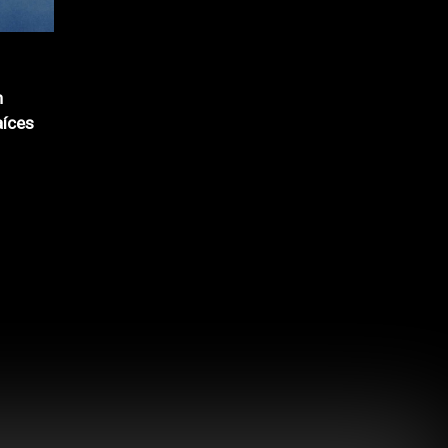
n
aíces