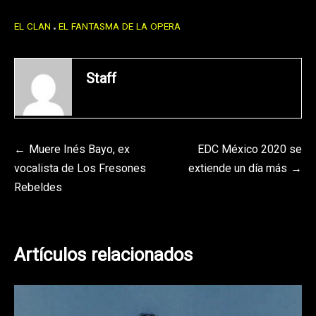
EL CLAN
EL FANTASMA DE LA OPERA
Staff
Navegación
Muere Inés Bayo, ex
EDC México 2020 se
vocalista de Los Fresones
extiende un día más
de
Rebeldes
entradas
Artículos relacionados