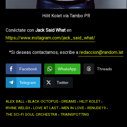
Hilit Kolet vía Tambo PR
Conéctate con
Jack Said What
en
https://www.instagram.com/jack_said_what/
*Si deseas contactarnos, escribe a
redaccion@random.lat
Facebook
WhatsApp
Threads
Telegram
Twitter
ALEX BALL
BLACK OCTOPUS
DREAMS
HILIT KOLET
IRVINE WELSH
LOVE AT LAST
MEN IN LOVE
RENUDE19
THE SCI-FI SOUL ORCHESTRA
TRAINSPOTTING