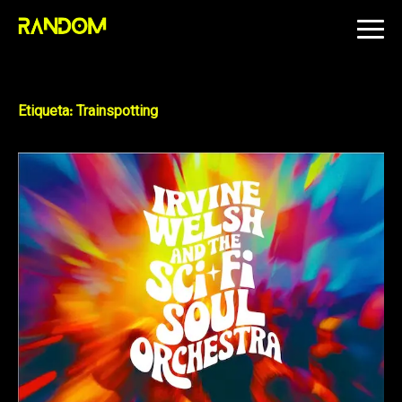
Skip
to
content
Etiqueta:
Trainspotting