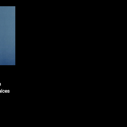
n
aíces