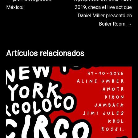
Navegación
México!
2019, checa el live act que
de
Daniel Miller presentó en
entradas
Boiler Room
Artículos relacionados