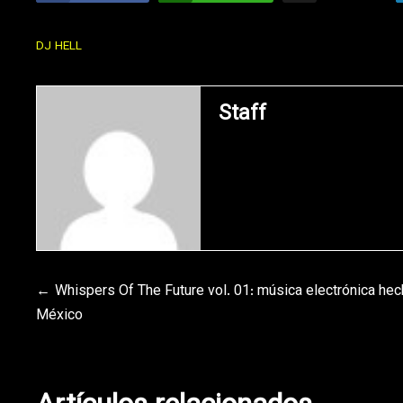
DJ HELL
Staff
Navegación
Whispers Of The Future vol. 01: música electrónica hec
México
de
entradas