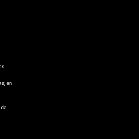
os
es; en
 de