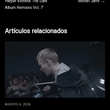
Harper estrena ‘The Dark
Michel Jarre’
entradas
Album Remixes Vol. 7’
Artículos relacionados
AGOSTO 6, 2026