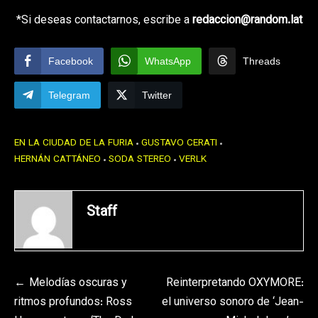
*Si deseas contactarnos, escribe a
redaccion@random.lat
Facebook
WhatsApp
Threads
Telegram
Twitter
EN LA CIUDAD DE LA FURIA
GUSTAVO CERATI
HERNÁN CATTÁNEO
SODA STEREO
VERLK
Staff
Navegación
Melodías oscuras y
Reinterpretando OXYMORE:
ritmos profundos: Ross
el universo sonoro de ‘Jean-
de