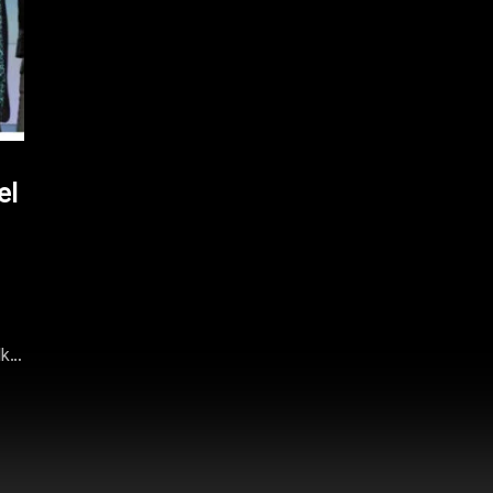
el
lk…